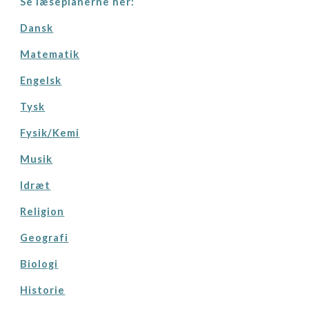
Se læseplanern
e her:
Dansk
Matematik
Engelsk
Tysk
Fysik/Kemi
Musik
Idræt
Religion
Geografi
Biologi
Historie