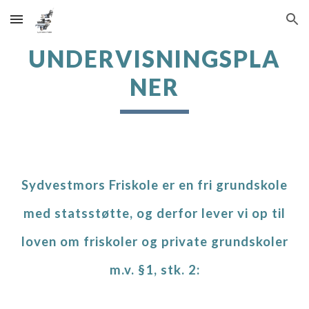
Skip to main content
Skip to navigation
UNDERVISNINGSPLA
NER
Sydvestmors Friskole er en fri grundskole
med statsstøtte, og de
rfor
lever vi op til
loven om friskoler og private grundskoler
m.v. §1, stk. 2: