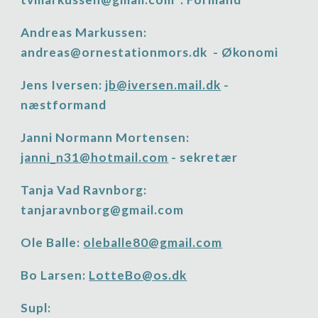
Andreas Markussen:
andreas@ornestationmors.dk - Økonomi
Jens Iversen:
jb@iversen.mail.dk
-
næstformand
Janni Normann Mortensen:
janni_n31@hotmail.com
- sek
retær
Tanja Vad Ravnborg:
tanjaravnborg@gmail.com
Ole Balle:
oleballe80@gmail.com
Bo Larsen:
LotteBo@os.dk
Supl: